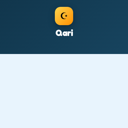
☪️
Qari