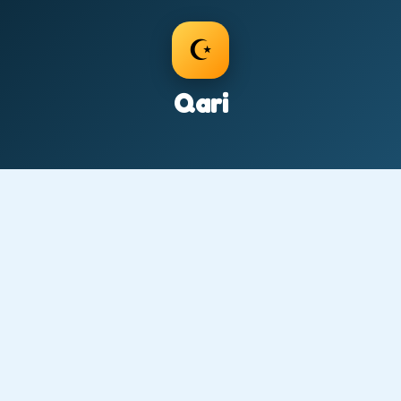
☪️
Qari